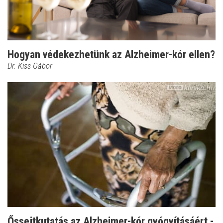
Hogyan védekezhetünk az Alzheimer-kór ellen?
Dr. Kiss Gábor
Őssejtkutatás az Alzheimer-kór gyógyításáért -