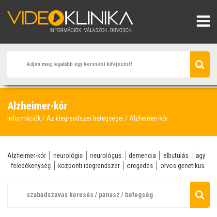
Alzheimer-kór
Információk
Az idegrendszer betegségei
Alzheimer-kór
Alzheimer-kór
neurológia
neurológus
demencia
elbutulás
agy
feledékenység
központi idegrendszer
öregedés
orvos genetikus