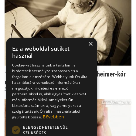
×
Ez a weboldal sütiket
használ
Cookie-kat használunk a tartalom, a
hirdetések személyre szabására és a
Tartsuk észben: ez segíthet az Alzheimer-kór
forgalom elemzésére. Webhelyünk Ön általi
megelőzésében
használatára vonatkozó információkat
megosztjuk hirdetési és elemző
Dr. Ertsey Csaba
partnereinkkel is, akik egyesíthetik azokat
más információkkal, amelyeket Ön
biztosított számukra, vagy amelyeket a
szolgáltatásaik Ön általi használatából
Bővebben
gyűjtöttek össze.
ELENGEDHETETLENÜL
SZÜKSÉGES