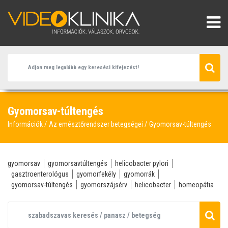
Gyomorsav-túltengés
Információk
Az emésztőrendszer betegségei
Gyomorsav-túltengés
gyomorsav
gyomorsavtúltengés
helicobacter pylori
gasztroenterológus
gyomorfekély
gyomorrák
gyomorsav-túltengés
gyomorszájsérv
helicobacter
homeopátia