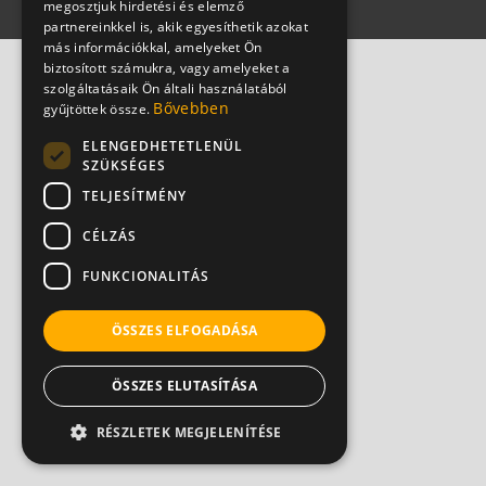
megosztjuk hirdetési és elemző
partnereinkkel is, akik egyesíthetik azokat
más információkkal, amelyeket Ön
biztosított számukra, vagy amelyeket a
szolgáltatásaik Ön általi használatából
Bővebben
gyűjtöttek össze.
ELENGEDHETETLENÜL
SZÜKSÉGES
TELJESÍTMÉNY
CÉLZÁS
FUNKCIONALITÁS
ÖSSZES ELFOGADÁSA
ÖSSZES ELUTASÍTÁSA
RÉSZLETEK MEGJELENÍTÉSE