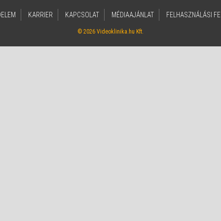
DELEM
KARRIER
KAPCSOLAT
MÉDIAAJÁNLAT
FELHASZNÁLÁSI FE
© 2026 Videoklinika.hu Kft.