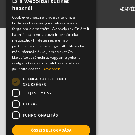
Ez a weboldal sütiket
használ
ADATVÉ
Cookie-kat használunk a tartalom, a
hirdetések személyre szabására és a
forgalom elemzésére. Webhelyünk Ön általi
használatára vonatkozó információkat
megosztjuk hirdetési és elemző
partnereinkkel is, akik egyesíthetik azokat
más információkkal, amelyeket Ön
biztosított számukra, vagy amelyeket a
szolgáltatásaik Ön általi használatából
gyűjtöttek össze.
Bővebben
ELENGEDHETETLENÜL
SZÜKSÉGES
TELJESÍTMÉNY
CÉLZÁS
FUNKCIONALITÁS
ÖSSZES ELFOGADÁSA