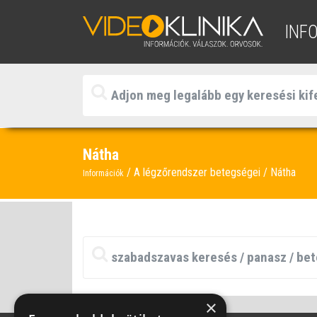
INF
Nátha
A légzőrendszer betegségei
Nátha
Információk
×