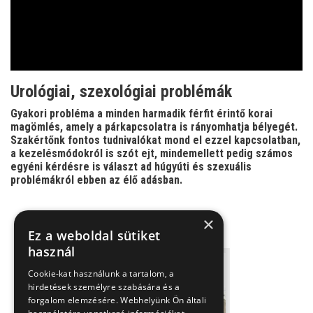
Video
Urológiai, szexológiai problémák
Gyakori probléma a minden harmadik férfit érintő korai
magömlés, amely a párkapcsolatra is rányomhatja bélyegét.
Szakértőnk fontos tudnivalókat mond el ezzel kapcsolatban,
a kezelésmódokról is szót ejt, mindemellett pedig számos
egyéni kérdésre is választ ad húgyúti és szexuális
problémákról ebben az élő adásban.
×
Ez a weboldal sütiket
használ
Cookie-kat használunk a tartalom, a
hirdetések személyre szabására és a
forgalom elemzésére. Webhelyünk Ön általi