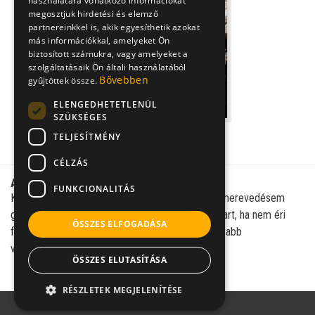
használatára vonatkozó információkat
megosztjuk hirdetési és elemző
partnereinkkel is, akik egyesíthetik azokat
más információkkal, amelyeket Ön
biztosított számukra, vagy amelyeket a
szolgáltatásaik Ön általi használatából
Bővebben
gyűjtöttek össze.
ELENGEDHETETLENÜL
SZÜKSÉGES
Dr. Fekete Ferenc
TELJESÍTMÉNY
urológus
CÉLZÁS
Aktuális kérdés:
FUNKCIONALITÁS
Kicsit magasabb a vérnyomásom a kelleténél, a merevedésem
gyorsan létrejön és erős is, viszont nem sokáig tart, ha nem éri
ÖSSZES ELFOGADÁSA
folyamatosan inger. Lehet-e köze ehhez a magasabb
vérnyomásnak?
ÖSSZES ELUTASÍTÁSA
RÉSZLETEK MEGJELENÍTÉSE