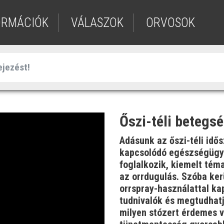
ORMÁCIÓK
VÁLASZOK
ORVOSOK
Őszi-téli betegs
Adásunk az őszi-téli idő
kapcsolódó egészségügy
foglalkozik, kiemelt tém
az orrdugulás. Szóba ker
orrspray-használattal ka
tudnivalók és megtudhatj
milyen stózert érdemes v