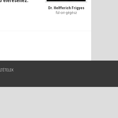
 eléréséhez.
Dr. Helfferich Frigyes
fül-orr-gégész
LTÉTELEK