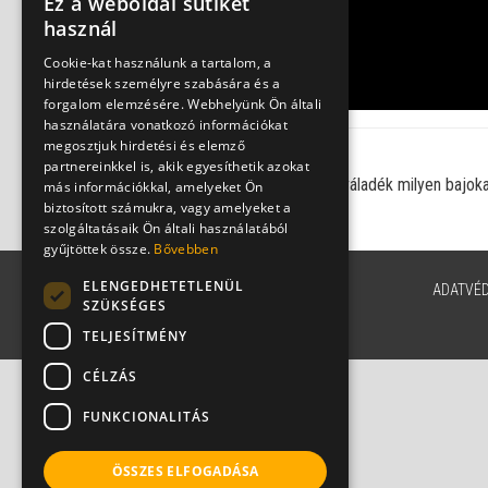
Vid
Ez a weboldal sütiket
használ
Cookie-kat használunk a tartalom, a
hirdetések személyre szabására és a
forgalom elemzésére. Webhelyünk Ön általi
használatára vonatkozó információkat
megosztjuk hirdetési és elemző
Aktuális kérdés:
partnereinkkel is, akik egyesíthetik azokat
A szipogás során visszaszívott váladék milyen bajok
más információkkal, amelyeket Ön
biztosított számukra, vagy amelyeket a
szolgáltatásaik Ön általi használatából
gyűjtöttek össze.
Bővebben
ELENGEDHETETLENÜL
ADATVÉ
SZÜKSÉGES
TELJESÍTMÉNY
CÉLZÁS
FUNKCIONALITÁS
ÖSSZES ELFOGADÁSA