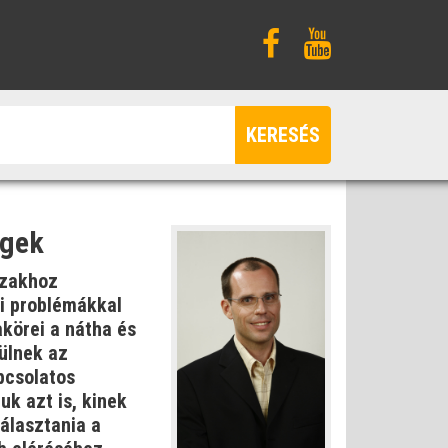
KERESÉS
égek
szakhoz
i problémákkal
akörei a nátha és
ülnek az
pcsolatos
uk azt is, kinek
álasztania a