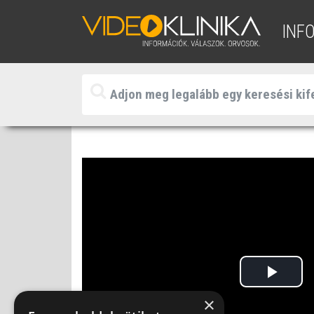
INF
Play
×