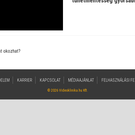
tünetmentesség gyorsabb
eo
at okozhat?
DELEM
KARRIER
KAPCSOLAT
MÉDIAAJÁNLAT
FELHASZNÁLÁSI FE
© 2026 Videoklinika.hu Kft.