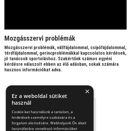
Video
Mozgásszervi problémák
Mozgásszervi problémák, vállfájdalommal, csípőfájdalommal,
térdfájdalommal, gerincproblémákkal kapcsolatos kérdések,
jó tanácsok sportoláshoz. Szakértőnk számos egyéni
kérdésre válaszolt ebben az élő adásban, sokak számára
hasznos információkat adva.
×
Ez a weboldal sütiket
használ
Cookie-kat használunk a tartalom, a
hirdetések személyre szabására és a
forgalom elemzésére. Webhelyünk Ön általi
használatára vonatkozó információkat