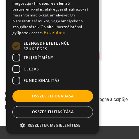
megosztjuk hirdetési és elemző
partnereinkkel is, akik egyesíthetik azokat
más információkkal, amelyeket Ön
biztosított számukra, vagy amelyeket a
szolgáltatásaik Ön általi használatából
Bővebben
gyűjtöttek össze.
ELENGEDHETETLENÜL
SZÜKSÉGES
TELJESÍTMÉNY
Dr. Knoll Zsolt PhD
CÉLZÁS
ortopédus, traumatológus,
sportsebész
FUNKCIONALITÁS
Aktuális kérdés:
ÖSSZES ELFOGADÁSA
Kisgyemekem 5 hetes és úgy érzem, mintha kattogna a csípője.
Ez normális? Lehet-e fejlődési rendellenesség?
ÖSSZES ELUTASÍTÁSA
RÉSZLETEK MEGJELENÍTÉSE