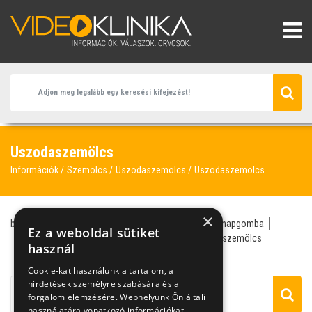
Uszodaszemölcs
Információk
Szemölcs
Uszodaszemölcs
Uszodaszemölcs
×
bőr- és nemi gyógyász
bőrgyógyász
lábgomba
napgomba
Ez a weboldal sütiket
nemi betegség
strandfertőzés
szemölcs
talpi szemölcs
használ
uszodaszemölcs
Cookie-kat használunk a tartalom, a
hirdetések személyre szabására és a
forgalom elemzésére. Webhelyünk Ön általi
használatára vonatkozó információkat