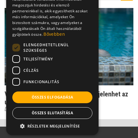
megosztjuk hirdetési és elemző
partnereinkkel is, akik egyesíthetik azokat
más információkkal, amelyeket Ön
biztosított számukra, vagy amelyeket a
szolgáltatásaik Ön általi használatából
Bővebben
gyűjtöttek össze.
ELENGEDHETETLENÜL
SZÜKSÉGES
TELJESÍTMÉNY
CÉLZÁS
FUNKCIONALITÁS
Van ilyen: intim testtájakon is megjelenhet az
ÖSSZES ELFOGADÁSA
uszodaszemölc...
Dr. Tisza Tímea
ÖSSZES ELUTASÍTÁSA
RÉSZLETEK MEGJELENÍTÉSE