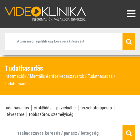
Tudathasadás
Információk
Mentális és viselkedészavarok
Tudathasadás
Tudathasadás
tudathasadás
öröklődés
pszichiáter
pszichoterapeuta
téveszme
többszörös személyiség