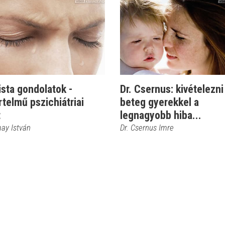
sta gondolatok -
Dr. Csernus: kivételezni
telmű pszichiátriai
beteg gyerekkel a
t
legnagyobb hiba...
may István
Dr. Csernus Imre