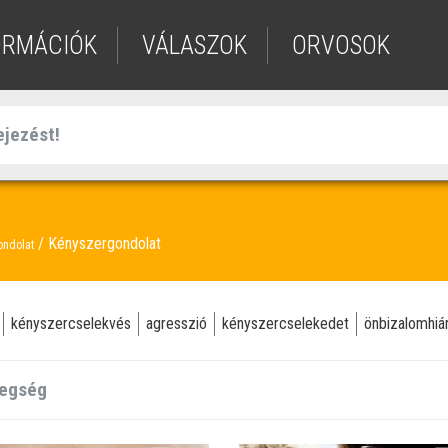
ORMÁCIÓK
VÁLASZOK
ORVOSOK
Kényszergondolat
ondolat
kényszercselekvés
agresszió
kényszercselekedet
önbizalomhiá