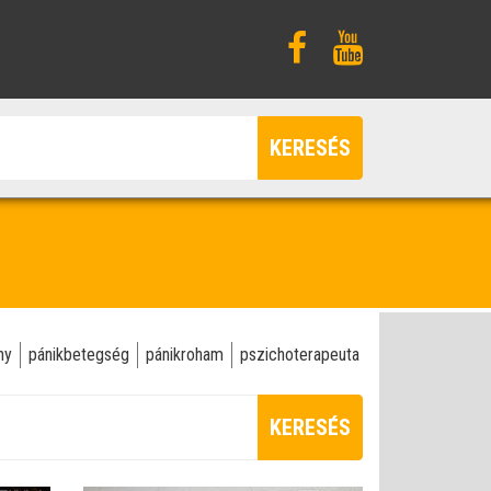
KERESÉS
ny
pánikbetegség
pánikroham
pszichoterapeuta
KERESÉS