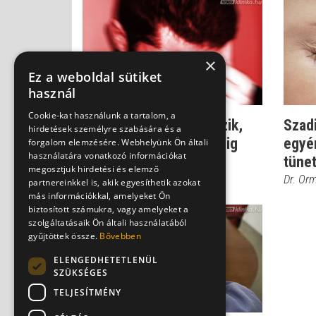
×
Ez a weboldal sütiket
használ
Cookie-kat használunk a tartalom, a
Dr. Csernus: Sokan hiszik,
Szadi
hirdetések személyre szabására és a
hogy szoronganak, pedig
egyér
forgalom elemzésére. Webhelyünk Ön általi
használatára vonatkozó információkat
nem ez a ...
tüne
megosztjuk hirdetési és elemző
Dr. Csernus Imre
Dr. Or
partnereinkkel is, akik egyesíthetik azokat
más információkkal, amelyeket Ön
biztosított számukra, vagy amelyeket a
szolgáltatásaik Ön általi használatából
gyűjtöttek össze.
Bővebben
ELENGEDHETETLENÜL
SZÜKSÉGES
TELJESÍTMÉNY