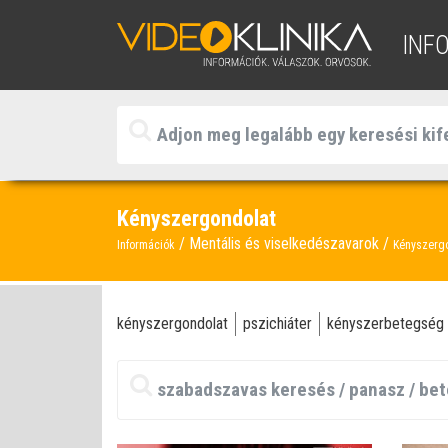
INF
Kényszergondolat
Mentális és viselkedészavarok
Információk
Kényszerg
kényszergondolat
pszichiáter
kényszerbetegség