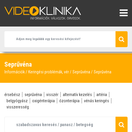
Seprűvéna
Információk
Keringési problémák, vér
Seprűvéna
Seprűvéna
érsebész
seprűvéna
visszér
alternatív kezelés
artéria
belgyógyász
oxigénterápia
ózonterápia
vénás keringés
visszeresség